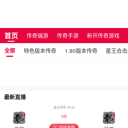
首页
传奇端游
传奇手游
新开传奇游戏
全部
特色版本传奇
1.80版本传奇
星王合击
最新直播
复古传奇 09:00
vs
视频直播