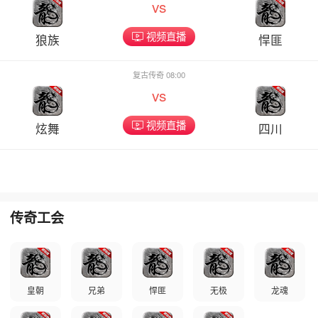
vs
视频直播
狼族
悍匪
复古传奇 08:00
vs
视频直播
炫舞
四川
传奇工会
皇朝
兄弟
悍匪
无极
龙魂